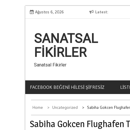
Skip
llari
Kumar Borclarindan Kurtulmanin Yollari
Ağustos 6, 2026
Latest
to
content
SANATSAL
FIKIRLER
Sanatsal Fikirler
FACEBOOK BEĞENI HILESI ŞIFRESIZ
LIST
Home
Uncategorized
Sabiha Gokcen Flughafen
Sabiha Gokcen Flughafen T