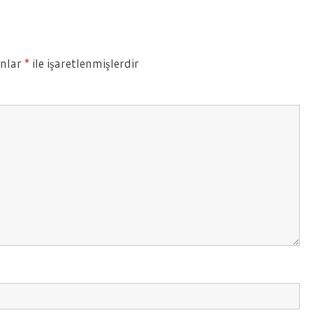
anlar
*
ile işaretlenmişlerdir