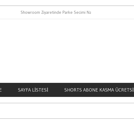
Showroom Ziyaretinde Parke Secimi Nasil Yapilir
Bahis Al
E
SAYFA LISTESI
SHORTS ABONE KASMA ÜCRETSI