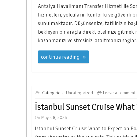
Antalya Havalimanı Transfer Hizmeti ile S
hizmetleri, yolcuların konforlu ve güvenli b
sunulmaktadır. Düşünsenize, tatilinizin baş
bekleyen bir araçla direkt otelinize gitmek 
kazanmanızı ve stresinizi azaltmanızı sağlar.
continue reading
Categories :
Uncategorized
Leave a comment
İstanbul Sunset Cruise What
On
Mayıs 8, 2026
Istanbul Sunset Cruise: What to Expect on B
from the water as the sun sets. This guide wi