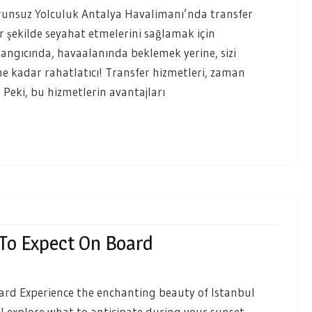
orunsuz Yolculuk Antalya Havalimanı’nda transfer
ir şekilde seyahat etmelerini sağlamak için
langıcında, havaalanında beklemek yerine, sizi
ne kadar rahatlatıcı! Transfer hizmetleri, zaman
 Peki, bu hizmetlerin avantajları
 To Expect On Board
oard Experience the enchanting beauty of Istanbul
ll explore what to anticipate during your sunset