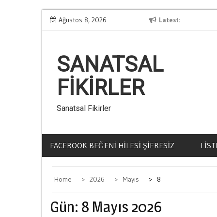
Skip
llari
Kumar Borclarindan Kurtulmanin Yollari
Ağustos 8, 2026
Latest
to
content
SANATSAL
FIKIRLER
Sanatsal Fikirler
FACEBOOK BEĞENI HILESI ŞIFRESIZ
LIST
Home
2026
Mayıs
8
Gün:
8 Mayıs 2026