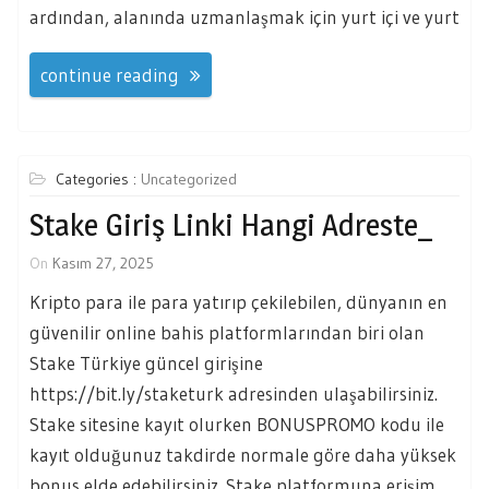
ardından, alanında uzmanlaşmak için yurt içi ve yurt
continue reading
Categories :
Uncategorized
Stake Giriş Linki Hangi Adreste_
On
Kasım 27, 2025
Kripto para ile para yatırıp çekilebilen, dünyanın en
güvenilir online bahis platformlarından biri olan
Stake Türkiye güncel girişine
https://bit.ly/staketurk adresinden ulaşabilirsiniz.
Stake sitesine kayıt olurken BONUSPROMO kodu ile
kayıt olduğunuz takdirde normale göre daha yüksek
bonus elde edebilirsiniz. Stake platformuna erişim