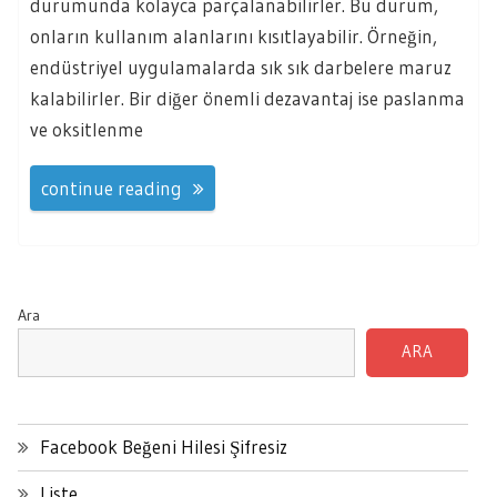
durumunda kolayca parçalanabilirler. Bu durum,
onların kullanım alanlarını kısıtlayabilir. Örneğin,
endüstriyel uygulamalarda sık sık darbelere maruz
kalabilirler. Bir diğer önemli dezavantaj ise paslanma
ve oksitlenme
continue reading
Ara
ARA
Facebook Beğeni Hilesi Şifresiz
Liste