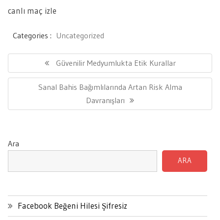
canlı maç izle
Categories :
Uncategorized
Yazı
gezinmesi
Previous
Güvenilir Medyumlukta Etik Kurallar
Post:
Next
Sanal Bahis Bağımlılarında Artan Risk Alma
Post:
Davranışları
Ara
ARA
Facebook Beğeni Hilesi Şifresiz