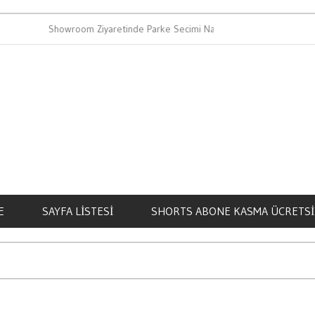
Showroom Ziyaretinde Parke Secimi Nasil Yapilir
Bahis Alis
E
SAYFA LISTESI
SHORTS ABONE KASMA ÜCRETSI