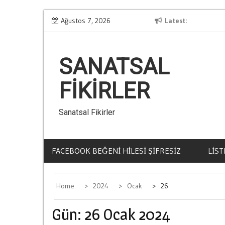
Skip
lari
Kumar Borclarindan Kurtulmanin Yollari
Ağustos 7, 2026
Latest
to
content
SANATSAL
FIKIRLER
Sanatsal Fikirler
FACEBOOK BEĞENI HILESI ŞIFRESIZ
LIST
Home
2024
Ocak
26
Gün:
26 Ocak 2024