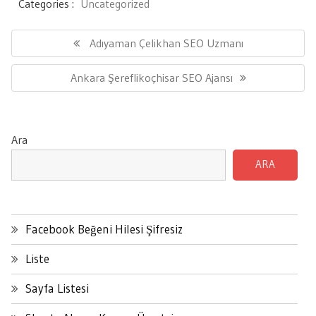
Categories :
Uncategorized
Yazı
gezinmesi
Previous
Adıyaman Çelikhan SEO Uzmanı
Post:
Next
Ankara Şereflikoçhisar SEO Ajansı
Post:
Ara
ARA
Facebook Beğeni Hilesi Şifresiz
Liste
Sayfa Listesi