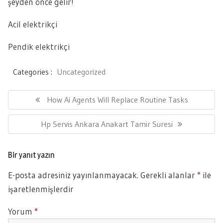
şeyden önce gelir!
Acil elektrikçi
Pendik elektrikçi
Categories :
Uncategorized
Yazı
gezinmesi
Previous
How Ai Agents Will Replace Routine Tasks
Post:
Next
Hp Servis Ankara Anakart Tamir Suresi
Post:
Bir yanıt yazın
E-posta adresiniz yayınlanmayacak.
Gerekli alanlar
*
ile
işaretlenmişlerdir
Yorum
*