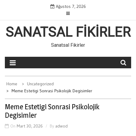
Skip
Ağustos 7, 2026
to
content
SANATSAL FIKIRLER
Sanatsal Fikirler
Home
Uncategorized
Meme Estetigi Sonrasi Psikolojik Degisimler
Meme Estetigi Sonrasi Psikolojik
Degisimler
On
Mart 30, 2026
By
adwod