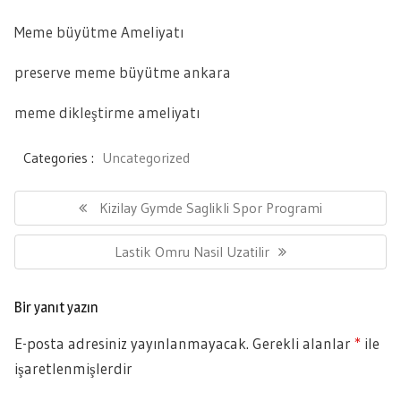
Meme büyütme Ameliyatı
preserve meme büyütme ankara
meme dikleştirme ameliyatı
Categories :
Uncategorized
Yazı
gezinmesi
Previous
Kizilay Gymde Saglikli Spor Programi
Post:
Next
Lastik Omru Nasil Uzatilir
Post:
Bir yanıt yazın
E-posta adresiniz yayınlanmayacak.
Gerekli alanlar
*
ile
işaretlenmişlerdir