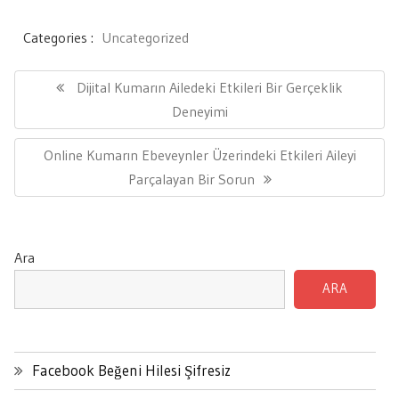
Categories :
Uncategorized
Yazı
gezinmesi
Previous
Dijital Kumarın Ailedeki Etkileri Bir Gerçeklik
Post:
Deneyimi
Next
Online Kumarın Ebeveynler Üzerindeki Etkileri Aileyi
Post:
Parçalayan Bir Sorun
Ara
ARA
Facebook Beğeni Hilesi Şifresiz