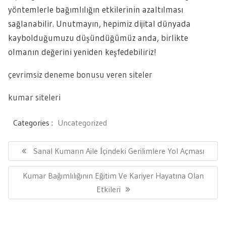
yöntemlerle bağımlılığın etkilerinin azaltılması
sağlanabilir. Unutmayın, hepimiz dijital dünyada
kaybolduğumuzu düşündüğümüz anda, birlikte
olmanın değerini yeniden keşfedebiliriz!
çevrimsiz deneme bonusu veren siteler
kumar siteleri
Categories :
Uncategorized
Yazı
gezinmesi
Previous
Sanal Kumarın Aile İçindeki Gerilimlere Yol Açması
Post:
Next
Kumar Bağımlılığının Eğitim Ve Kariyer Hayatına Olan
Post:
Etkileri