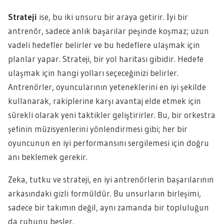
Strateji
ise, bu iki unsuru bir araya getirir. İyi bir
antrenör, sadece anlık başarılar peşinde koşmaz; uzun
vadeli hedefler belirler ve bu hedeflere ulaşmak için
planlar yapar. Strateji, bir yol haritası gibidir. Hedefe
ulaşmak için hangi yolları seçeceğinizi belirler.
Antrenörler, oyuncularının yeteneklerini en iyi şekilde
kullanarak, rakiplerine karşı avantaj elde etmek için
sürekli olarak yeni taktikler geliştirirler. Bu, bir orkestra
şefinin müzisyenlerini yönlendirmesi gibi; her bir
oyuncunun en iyi performansını sergilemesi için doğru
anı beklemek gerekir.
Zeka, tutku ve strateji, en iyi antrenörlerin başarılarının
arkasındaki gizli formüldür. Bu unsurların birleşimi,
sadece bir takımın değil, aynı zamanda bir topluluğun
da ruhunu besler.