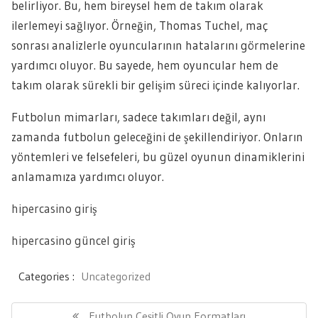
belirliyor. Bu, hem bireysel hem de takım olarak
ilerlemeyi sağlıyor. Örneğin, Thomas Tuchel, maç
sonrası analizlerle oyuncularının hatalarını görmelerine
yardımcı oluyor. Bu sayede, hem oyuncular hem de
takım olarak sürekli bir gelişim süreci içinde kalıyorlar.
Futbolun mimarları, sadece takımları değil, aynı
zamanda futbolun geleceğini de şekillendiriyor. Onların
yöntemleri ve felsefeleri, bu güzel oyunun dinamiklerini
anlamamıza yardımcı oluyor.
hipercasino giriş
hipercasino güncel giriş
Categories :
Uncategorized
Yazı
gezinmesi
Previous
Futbolun Çeşitli Oyun Formatları