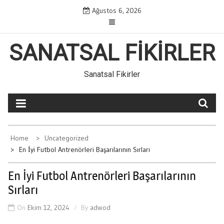
Skip
Ağustos 6, 2026
to
content
SANATSAL FIKIRLER
Sanatsal Fikirler
Home
Uncategorized
En İyi Futbol Antrenörleri Başarılarının Sırları
En İyi Futbol Antrenörleri Başarılarının
Sırları
On
Ekim 12, 2024
By
adwod