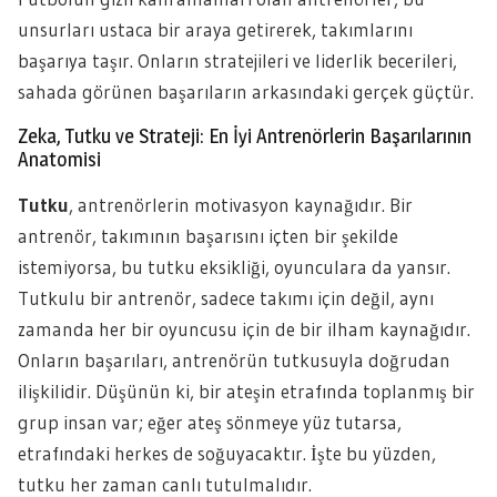
unsurları ustaca bir araya getirerek, takımlarını
başarıya taşır. Onların stratejileri ve liderlik becerileri,
sahada görünen başarıların arkasındaki gerçek güçtür.
Zeka, Tutku ve Strateji: En İyi Antrenörlerin Başarılarının
Anatomisi
Tutku
, antrenörlerin motivasyon kaynağıdır. Bir
antrenör, takımının başarısını içten bir şekilde
istemiyorsa, bu tutku eksikliği, oyunculara da yansır.
Tutkulu bir antrenör, sadece takımı için değil, aynı
zamanda her bir oyuncusu için de bir ilham kaynağıdır.
Onların başarıları, antrenörün tutkusuyla doğrudan
ilişkilidir. Düşünün ki, bir ateşin etrafında toplanmış bir
grup insan var; eğer ateş sönmeye yüz tutarsa,
etrafındaki herkes de soğuyacaktır. İşte bu yüzden,
tutku her zaman canlı tutulmalıdır.