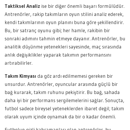
Taktiksel Analiz
ise bir diğer önemli başarı formülüdür.
Antrenörler, rakip takımların oyun stilini analiz ederek,
kendi takımlarının oyun planını buna göre şekillendirir.
Bu, bir satranç oyunu gibi; her hamle, rakibin bir
sonraki adımını tahmin etmeye dayanır. Antrenörler, bu
analitik düşünme yetenekleri sayesinde, maç sırasında
anlık değişiklikler yaparak takımın performansını
artırabilirler.
Takım Kimyası
da göz ardı edilmemesi gereken bir
unsurdur. Antrenörler, oyuncular arasında güçlü bir
bağ kurarak, takım ruhunu pekiştirir. Bu bağ, sahada
daha iyi bir performans sergilemelerini sağlar. Sonuçta,
futbol sadece bireysel yeteneklerden ibaret değil; takım
olarak uyum içinde oynamak da bir o kadar önemli.
Futbolun gizli kahramanları olan antrenörler, bu