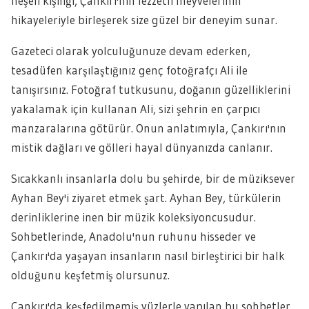
neşeli kişiliği, Çankırı'nın lezzetli meyvelerinin
hikayeleriyle birleşerek size güzel bir deneyim sunar.
Gazeteci olarak yolculuğunuze devam ederken,
tesadüfen karşılaştığınız genç fotoğrafçı Ali ile
tanışırsınız. Fotoğraf tutkusunu, doğanın güzelliklerini
yakalamak için kullanan Ali, sizi şehrin en çarpıcı
manzaralarına götürür. Onun anlatımıyla, Çankırı'nın
mistik dağları ve gölleri hayal dünyanızda canlanır.
Sıcakkanlı insanlarla dolu bu şehirde, bir de müziksever
Ayhan Bey'i ziyaret etmek şart. Ayhan Bey, türkülerin
derinliklerine inen bir müzik koleksiyoncusudur.
Sohbetlerinde, Anadolu'nun ruhunu hisseder ve
Çankırı'da yaşayan insanların nasıl birleştirici bir halk
olduğunu keşfetmiş olursunuz.
Çankırı'da keşfedilmemiş yüzlerle yapılan bu sohbetler,