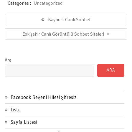
Categories :
Uncategorized
Yazı
gezinmesi
Previous
Bayburt Canlı Sohbet
Post:
Next
Eskişehir Canlı Görüntülü Sohbet Siteleri
Post:
Ara
ARA
Facebook Beğeni Hilesi Şifresiz
Liste
Sayfa Listesi