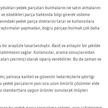
duydukları yedek parçaları bulmalarını ve satın almalarını
i ve istedikleri parça hakkında bilgi girerek sisteme
banındaki yedek parça stoklarını tarar ve kullanıcılara
 araştırmalar yapmadan, doğru parçayı bulmak çok daha
ir arayüzle tasarlanmıştır. Basit ve anlaşılır bir şekilde
nabilmesini sağlar. Kullanıcılar, arama sonuçlarından
rı çevrimiçi olarak sipariş verebilirler. Bu da zaman ve
, yalnızca kaliteli ve güvenilir tedarikçilerle işbirliği
mlu yedek parçaların yanı sıra uzun ömürlü çözümler elde
iyi standartlara uygun ürünler sunularak müşteri
ğlayan bu yedek parça sorgulama sistemi, araç sahiplerinin