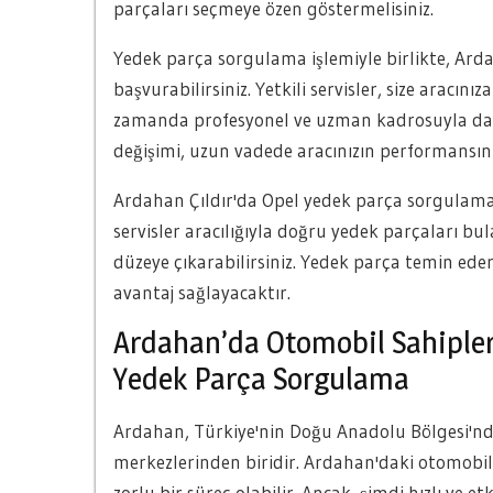
parçaları seçmeye özen göstermelisiniz.
Yedek parça sorgulama işlemiyle birlikte, Ardah
başvurabilirsiniz. Yetkili servisler, size arac
zamanda profesyonel ve uzman kadrosuyla da hi
değişimi, uzun vadede aracınızın performansın
Ardahan Çıldır'da Opel yedek parça sorgulama 
servisler aracılığıyla doğru yedek parçaları bul
düzeye çıkarabilirsiniz. Yedek parça temin ede
avantaj sağlayacaktır.
Ardahan’da Otomobil Sahipleri
Yedek Parça Sorgulama
Ardahan, Türkiye'nin Doğu Anadolu Bölgesi'nde
merkezlerinden biridir. Ardahan'daki otomobil 
zorlu bir süreç olabilir. Ancak, şimdi hızlı ve 