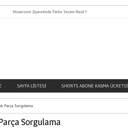
howroom Ziyaretinde Parke Secimi Nasil Yapilir
Bahis Aliskanlig
E
SAYFA LISTESI
SHORTS ABONE KASMA ÜCRETSI
ek Parça Sorgulama
 Parça Sorgulama