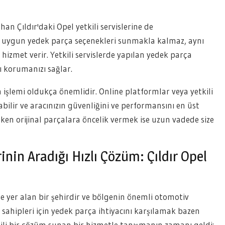
an Çıldır'daki Opel yetkili servislerine de
ınıza uygun yedek parça seçenekleri sunmakla kalmaz, aynı
zmet verir. Yetkili servislerde yapılan yedek parça
ı korumanızı sağlar.
işlemi oldukça önemlidir. Online platformlar veya yetkili
abilir ve aracınızın güvenliğini ve performansını en üst
rken orijinal parçalara öncelik vermek ise uzun vadede size
nin Aradığı Hızlı Çözüm: Çıldır Opel
 yer alan bir şehirdir ve bölgenin önemli otomotiv
sahipleri için yedek parça ihtiyacını karşılamak bazen
etkili bir çözüm sunan bir hizmetle tanışmanın zamanı geldi: