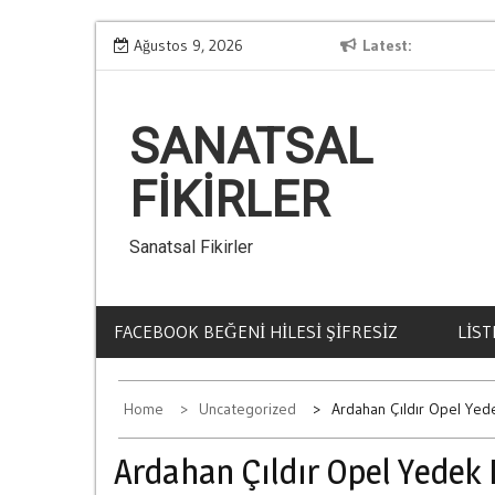
Skip
Kumar Borclarindan Kurtulmanin Yollari
Ağustos 9, 2026
Latest
S
to
content
SANATSAL
FIKIRLER
Sanatsal Fikirler
FACEBOOK BEĞENI HILESI ŞIFRESIZ
LIST
Home
Uncategorized
Ardahan Çıldır Opel Yed
Ardahan Çıldır Opel Yedek