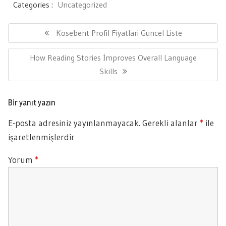
Categories :
Uncategorized
Yazı
gezinmesi
Previous
Kosebent Profil Fiyatlari Guncel Liste
Post:
Next
How Reading Stories İmproves Overall Language
Post:
Skills
Bir yanıt yazın
E-posta adresiniz yayınlanmayacak.
Gerekli alanlar
*
ile
işaretlenmişlerdir
Yorum
*