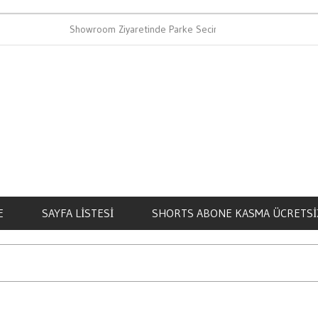
Showroom Ziyaretinde Parke Secimi Nasil Yapilir
E
SAYFA LISTESI
SHORTS ABONE KASMA ÜCRETSI