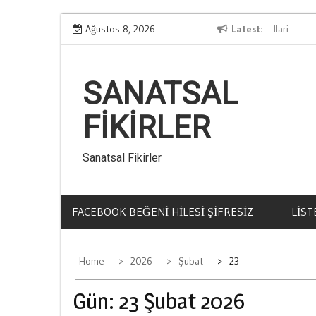
Skip
mel Kurallari
Ağustos 8, 2026
Kumar Borclarindan Kurtulmanin Yollari
Latest
to
content
SANATSAL
FIKIRLER
Sanatsal Fikirler
FACEBOOK BEĞENI HILESI ŞIFRESIZ
LIST
Home
2026
Şubat
23
Gün:
23 Şubat 2026