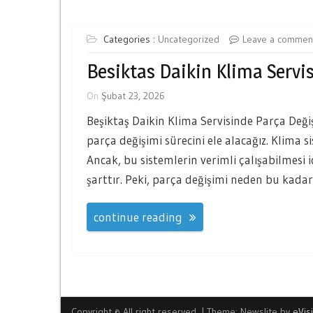
Categories :
Uncategorized
Leave a commen
Besiktas Daikin Klima Servi
On
Şubat 23, 2026
Beşiktaş Daikin Klima Servisinde Parça Deği
parça değişimi sürecini ele alacağız. Klima si
Ancak, bu sistemlerin verimli çalışabilmesi 
şarttır. Peki, parça değişimi neden bu kadar 
continue reading
Copyright © All right reserved.
|
Theme: Newslite by
eVis