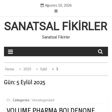
Skip
Ağustos 10, 2026
to
content
SANATSAL FIKIRLER
Sanatsal Fikirler
Home
2025
Eylül
5
Gün:
5 Eylül 2025
Categories :
Uncategorized
VOLUME PHARMA BOLDENONE