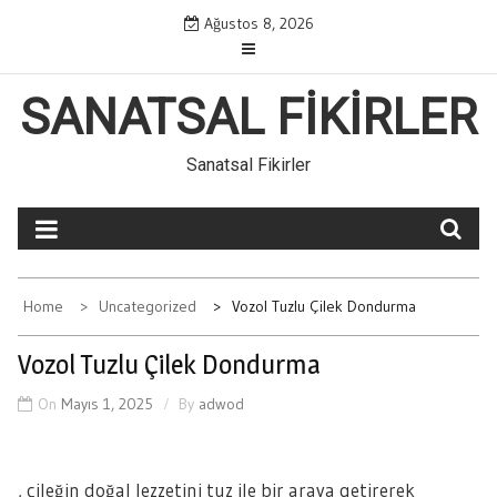
Skip
Ağustos 8, 2026
to
content
SANATSAL FIKIRLER
Sanatsal Fikirler
Home
Uncategorized
Vozol Tuzlu Çilek Dondurma
Vozol Tuzlu Çilek Dondurma
On
Mayıs 1, 2025
By
adwod
, çileğin doğal lezzetini tuz ile bir araya getirerek