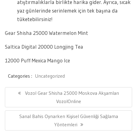
atıştırmalıklarla birlikte harika gider. Ayrıca, sıcak
yaz günlerinde serinlemek için tek başına da
tüketebilirsiniz!
Gear Shisha 25000 Watermelon Mint
Saltica Digital 20000 Longjing Tea
12000 Puff Mexica Mango Ice
Categories :
Uncategorized
Yazı
gezinmesi
Previous
Vozol Gear Shisha 25000 Moskova Akşamları
Post:
VozolOnline
Next
Sanal Bahis Oynarken Kişisel Güvenliği Sağlama
Post:
Yöntemleri