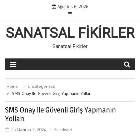
Skip
Ağustos 6, 2026
to
content
SANATSAL FIKIRLER
Sanatsal Fikirler
Home
Uncategorized
SMS Onay Ile Güvenli Giriş Yapmanın Yolları
SMS Onay ile Güvenli Giriş Yapmanın
Yolları
On
Haziran 7, 2024
By
adwod