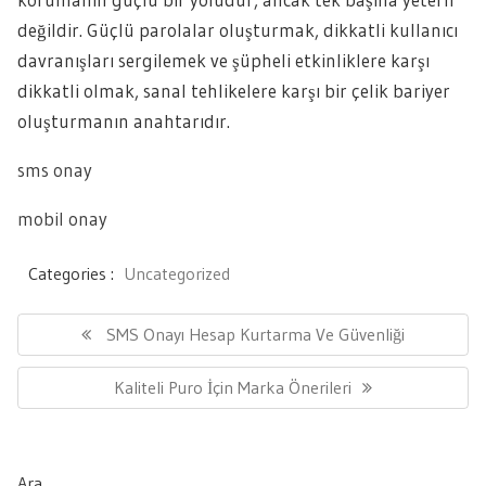
değildir. Güçlü parolalar oluşturmak, dikkatli kullanıcı
davranışları sergilemek ve şüpheli etkinliklere karşı
dikkatli olmak, sanal tehlikelere karşı bir çelik bariyer
oluşturmanın anahtarıdır.
sms onay
mobil onay
Categories :
Uncategorized
Yazı
gezinmesi
Previous
SMS Onayı Hesap Kurtarma Ve Güvenliği
Post:
Next
Kaliteli Puro İçin Marka Önerileri
Post:
Ara