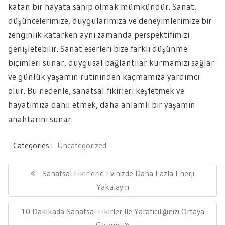
katan bir hayata sahip olmak mümkündür. Sanat,
düşüncelerimize, duygularımıza ve deneyimlerimize bir
zenginlik katarken aynı zamanda perspektifimizi
genişletebilir. Sanat eserleri bize farklı düşünme
biçimleri sunar, duygusal bağlantılar kurmamızı sağlar
ve günlük yaşamın rutininden kaçmamıza yardımcı
olur. Bu nedenle, sanatsal fikirleri keşfetmek ve
hayatımıza dahil etmek, daha anlamlı bir yaşamın
anahtarını sunar.
Categories :
Uncategorized
Yazı
gezinmesi
Previous
Sanatsal Fikirlerle Evinizde Daha Fazla Enerji
Post:
Yakalayın
Next
10 Dakikada Sanatsal Fikirler Ile Yaratıcılığınızı Ortaya
Post: