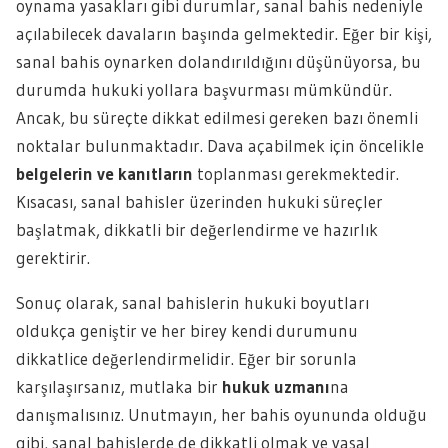
oynama yasakları gibi durumlar, sanal bahis nedeniyle
açılabilecek davaların başında gelmektedir. Eğer bir kişi,
sanal bahis oynarken dolandırıldığını düşünüyorsa, bu
durumda hukuki yollara başvurması mümkündür.
Ancak, bu süreçte dikkat edilmesi gereken bazı önemli
noktalar bulunmaktadır. Dava açabilmek için öncelikle
belgelerin ve kanıtların
toplanması gerekmektedir.
Kısacası, sanal bahisler üzerinden hukuki süreçler
başlatmak, dikkatli bir değerlendirme ve hazırlık
gerektirir.
Sonuç olarak, sanal bahislerin hukuki boyutları
oldukça geniştir ve her birey kendi durumunu
dikkatlice değerlendirmelidir. Eğer bir sorunla
karşılaşırsanız, mutlaka bir
hukuk uzmanı
na
danışmalısınız. Unutmayın, her bahis oyununda olduğu
gibi, sanal bahislerde de dikkatli olmak ve yasal