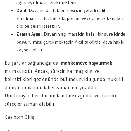
uğramış olması gerekmektedir.
Delil:
Davanın desteklenmesi için yeterli delil
sunulmalıdır. Bu, bahis kuponları veya ödeme kanıtları
gibi belgeleri içerebilir.
Zaman Aşımı:
Davanın açılması için belirli bir süre içinde
başvurulması gerekmektedir. Aksi takdirde, dava hakkı
kaybedilebilir.
Bu şartlar sağlandığında,
mahkemeye başvurmak
mümkündür. Ancak, sürecin karmaşıklığı ve
belirsizlikleri göz önünde bulundurulduğunda, hukuki
danışmanlık almak her zaman en iyi yoldur.
Unutmayın, her durum kendine özgüdür ve hukuki
süreçler zaman alabilir.
Casibom Giriş