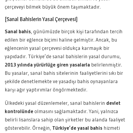
çerçeveyi bilmek büyük önem taşımaktadır.
[Sanal Bahislerin Yasal Çerçevesi]
Sanal bahis
, günümüzde birçok kişi tarafından tercih
edilen bir eğlence biçimi haline gelmiştir. Ancak, bu
eğlencenin yasal çerçevesi oldukça karmaşık bir
yapıdadır. Türkiye’de sanal bahislerin yasal durumu,
2013 yılında yürürlüğe giren yasalarla
belirlenmiştir.
Bu yasalar, sanal bahis sitelerinin faaliyetlerini sıkı bir
şekilde denetlemekte ve yasadışı bahis oynayanlara
karşı ağır yaptırımlar öngörmektedir.
Ülkedeki yasal düzenlemeler, sanal bahislerin
devlet
kontrolünde
olmasını sağlamaktadır. Yani, yalnızca
belirli lisanslara sahip olan şirketler bu alanda faaliyet
gösterebilir. Örneğin,
Türkiye’de yasal bahis
hizmeti