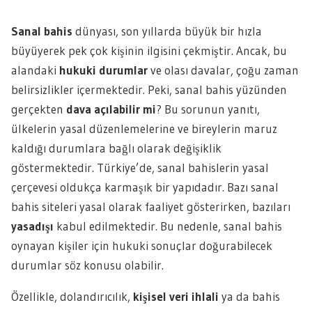
Sanal bahis
dünyası, son yıllarda büyük bir hızla
büyüyerek pek çok kişinin ilgisini çekmiştir. Ancak, bu
alandaki
hukuki durumlar
ve olası davalar, çoğu zaman
belirsizlikler içermektedir. Peki, sanal bahis yüzünden
gerçekten
dava açılabilir mi
? Bu sorunun yanıtı,
ülkelerin yasal düzenlemelerine ve bireylerin maruz
kaldığı durumlara bağlı olarak değişiklik
göstermektedir. Türkiye’de, sanal bahislerin yasal
çerçevesi oldukça karmaşık bir yapıdadır. Bazı sanal
bahis siteleri yasal olarak faaliyet gösterirken, bazıları
yasadışı
kabul edilmektedir. Bu nedenle, sanal bahis
oynayan kişiler için hukuki sonuçlar doğurabilecek
durumlar söz konusu olabilir.
Özellikle, dolandırıcılık,
kişisel veri ihlali
ya da bahis