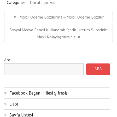
Categories :
Uncategorized
Yazı
gezinmesi
Previous
Mobil Ödeme Bozdurma – Mobil Ödeme Bozdur
Post:
Next
Sosyal Medya Paneli Kullanarak İçerik Üretim Sürecinizi
Post:
Nasıl Kolaylaştırırsınız
Ara
ARA
Facebook Beğeni Hilesi Şifresiz
Liste
Sayfa Listesi