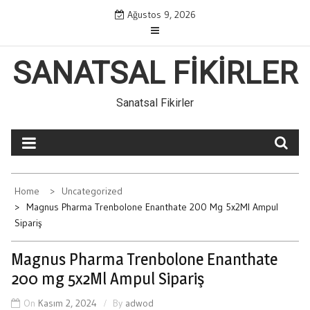
Skip
Ağustos 9, 2026
to
content
SANATSAL FIKIRLER
Sanatsal Fikirler
Home
Uncategorized
Magnus Pharma Trenbolone Enanthate 200 Mg 5x2Ml Ampul
Sipariş
Magnus Pharma Trenbolone Enanthate
200 mg 5x2Ml Ampul Sipariş
On
Kasım 2, 2024
By
adwod