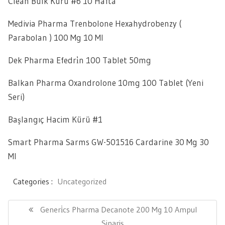
Clean Bulk Kürü #6 10 Hafta
Medivia Pharma Trenbolone Hexahydrobenzy (
Parabolan ) 100 Mg 10 Ml
Dek Pharma Efedri̇n 100 Tablet 50mg
Balkan Pharma Oxandrolone 10mg 100 Tablet (Yeni
Seri)
Başlangıç Hacim Kürü #1
Smart Pharma Sarms GW-501516 Cardarine 30 Mg 30
Ml
Categories :
Uncategorized
Yazı
gezinmesi
Previous
Generi̇cs Pharma Decanote 200 Mg 10 Ampul
Post:
Sipariş