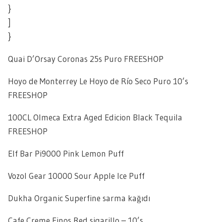
}
]
}
Quai D’Orsay Coronas 25s Puro FREESHOP
Hoyo de Monterrey Le Hoyo de Río Seco Puro 10’s
FREESHOP
100CL Olmeca Extra Aged Edicion Black Tequila
FREESHOP
Elf Bar Pi9000 Pink Lemon Puff
Vozol Gear 10000 Sour Apple Ice Puff
Dukha Organic Superfine sarma kağıdı
Cafe Creme Finos Red sigarillo – 10’s