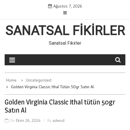
Skip
Ağustos 7, 2026
to
content
SANATSAL FIKIRLER
Sanatsal Fikirler
Home
Uncategorized
Golden Virginia Classic Ithal Tütün 50gr Satın Al
Golden Virginia Classic ithal tütün 50gr
Satın Al
On
Ekim 26, 2024
By
adwod