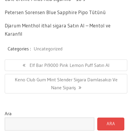
Petersen Sorensen Blue Sapphire Pipo Tütünü
Djarum Menthol ithal sigara Satın Al – Mentol ve
Karanfil
Categories :
Uncategorized
Yazı
gezinmesi
Previous
Elf Bar Pi9000 Pink Lemon Puff Satın Al
Post:
Next
Keno Club Gum Mint Slender Sigara Damlasakızı Ve
Post:
Nane Sipariş
Ara
ARA