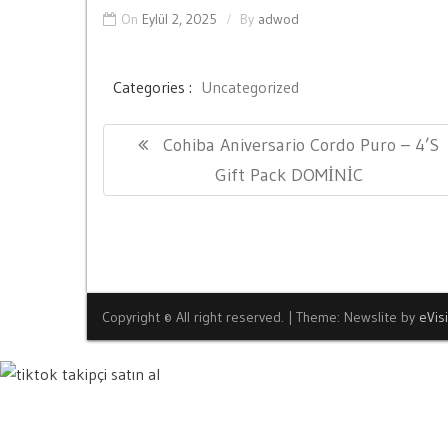
On
Eylül 2, 2025
By
adwod
Categories :
Uncategorized
Yazı
Previous
Cohiba Aniversario Cordo Puro – 4’s
gezinmesi
Post:
Gift Pack DOMİNİC
Copyright © All right reserved.
|
Theme: Newslite by
eVis