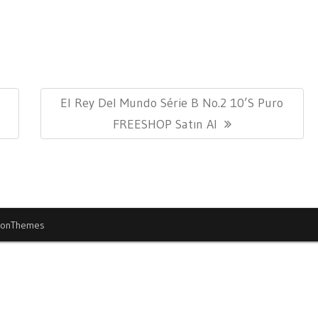
Next
El Rey Del Mundo Série B No.2 10’s Puro
Post:
FREESHOP Satın Al
ionThemes