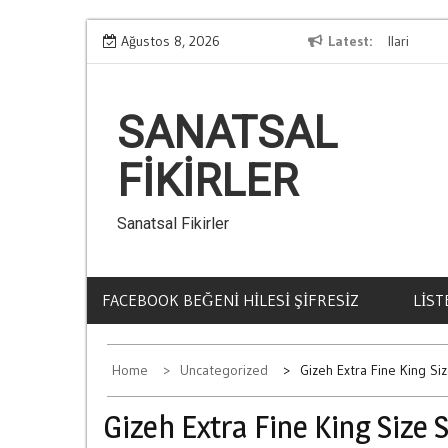
Skip
mel Kurallari
Ağustos 8, 2026
Kumar Borclarindan Kurtulmanin Yollari
Latest
to
content
SANATSAL
FIKIRLER
Sanatsal Fikirler
FACEBOOK BEĞENI HILESI ŞIFRESIZ
LIST
Home
Uncategorized
Gizeh Extra Fine King Siz
Gizeh Extra Fine King Size 