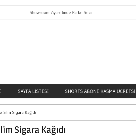
Showroom Ziyaretinde Parke Secimi Nasil Yapilir
E
SAYFA LISTESI
SHORTS ABONE KASMA ÜCRETSI
e Slim Sigara Kağıdı
Slim Sigara Kağıdı