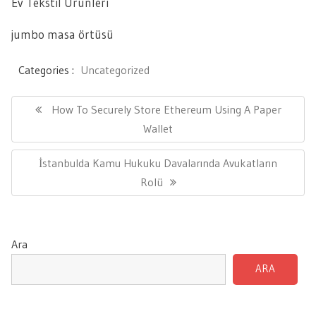
Ev Tekstil Ürünleri
jumbo masa örtüsü
Categories :
Uncategorized
Yazı
gezinmesi
Previous
How To Securely Store Ethereum Using A Paper
Post:
Wallet
Next
İstanbulda Kamu Hukuku Davalarında Avukatların
Post:
Rolü
Ara
ARA