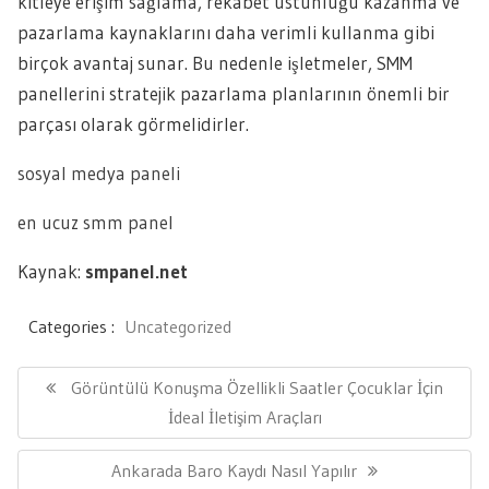
kitleye erişim sağlama, rekabet üstünlüğü kazanma ve
pazarlama kaynaklarını daha verimli kullanma gibi
birçok avantaj sunar. Bu nedenle işletmeler, SMM
panellerini stratejik pazarlama planlarının önemli bir
parçası olarak görmelidirler.
sosyal medya paneli
en ucuz smm panel
Kaynak:
smpanel.net
Categories :
Uncategorized
Yazı
gezinmesi
Previous
Görüntülü Konuşma Özellikli Saatler Çocuklar İçin
Post:
İdeal İletişim Araçları
Next
Ankarada Baro Kaydı Nasıl Yapılır