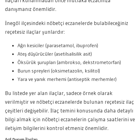
ilaçları kullanmadan önce mutlaka eczacınıza
danışmanız önemlidir.
İnegöl ilçesindeki nöbetçi eczanelerde bulabileceğiniz
reçetesiz ilaçlar şunlardır:
Ağrı kesiciler (parasetamol, ibuprofen)
Ateş düşürücüler (asetilsalisilik asit)
Öksürük şurupları (ambrokso, dekstrometorfan)
Burun spreyleri (oksimetazolin, ksilitol)
Yara ve yanık merhemi (antiseptik merhemler)
Bu listede yer alan ilaçlar, sadece örnek olarak
verilmiştir ve nöbetçi eczanelerde bulunan reçetesiz ilaç
çeşitleri değişebilir. İlaç temini konusunda daha detaylı
bilgi almak için nöbetçi eczanelerin çalışma saatlerini ve
iletişim bilgilerini kontrol etmeniz önemlidir.
Acil Durum İlaçları