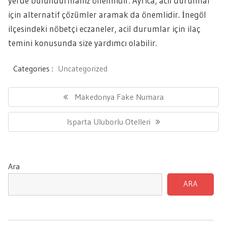
yerde bulundurmanız önemlidir. Ayrıca, acil durumlar
için alternatif çözümler aramak da önemlidir. İnegöl
ilçesindeki nöbetçi eczaneler, acil durumlar için ilaç
temini konusunda size yardımcı olabilir.
Categories :
Uncategorized
Yazı
gezinmesi
Previous
Makedonya Fake Numara
Post:
Next
Isparta Uluborlu Otelleri
Post:
Ara
ARA