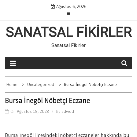
Skip
Ağustos 6, 2026
to
content
SANATSAL FIKIRLER
Sanatsal Fikirler
Home
Uncategorized
Bursa İnegöl Nöbetçi Eczane
Bursa İnegöl Nöbetçi Eczane
On
Ağustos 18, 2023
By
adwod
Bursa İnegöl ilçesindeki nöbetçi eczaneler hakkında bu