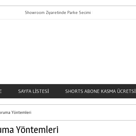
Showroom Ziyaretinde Parke Secimi Nasil Yapilir
Bahis
E
SAYFA LISTESI
SHORTS ABONE KASMA ÜCRETSI
 Koruma Yöntemleri
oruma Yöntemleri