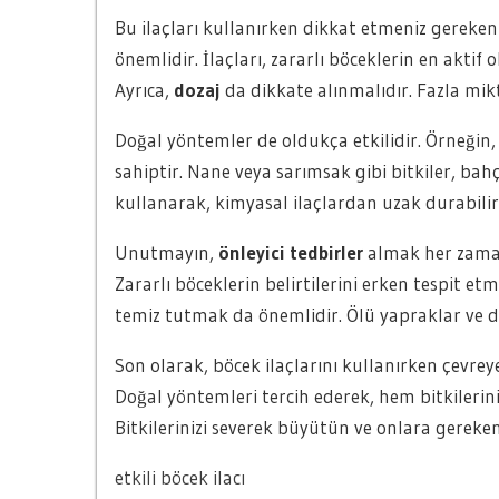
Bu ilaçları kullanırken dikkat etmeniz gereken 
önemlidir. İlaçları, zararlı böceklerin en akti
Ayrıca,
dozaj
da dikkate alınmalıdır. Fazla mikt
Doğal yöntemler de oldukça etkilidir. Örneğin, 
sahiptir. Nane veya sarımsak gibi bitkiler, bah
kullanarak, kimyasal ilaçlardan uzak durabilirs
Unutmayın,
önleyici tedbirler
almak her zaman e
Zararlı böceklerin belirtilerini erken tespit e
temiz tutmak da önemlidir. Ölü yapraklar ve diğe
Son olarak, böcek ilaçlarını kullanırken çevrey
Doğal yöntemleri tercih ederek, hem bitkileri
Bitkilerinizi severek büyütün ve onlara gereken
etkili böcek ilacı