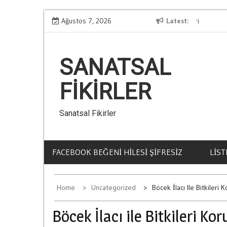
Skip
Kurallari
Ağustos 7, 2026
Kumar Borclarindan Kurtulmanin Yollari
Latest
to
content
SANATSAL
FIKIRLER
Sanatsal Fikirler
FACEBOOK BEĞENI HILESI ŞIFRESIZ
LIST
Home
Uncategorized
Böcek İlacı Ile Bitkileri
Böcek İlacı ile Bitkileri K