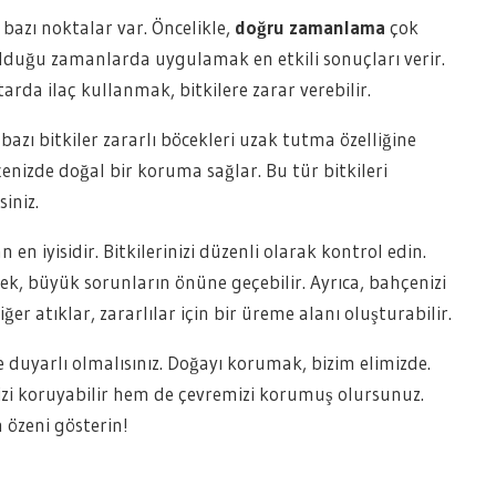
bazı noktalar var. Öncelikle,
doğru zamanlama
çok
f olduğu zamanlarda uygulamak en etkili sonuçları verir.
arda ilaç kullanmak, bitkilere zarar verebilir.
bazı bitkiler zararlı böcekleri uzak tutma özelliğine
çenizde doğal bir koruma sağlar. Bu tür bitkileri
iniz.
n iyisidir. Bitkilerinizi düzenli olarak kontrol edin.
tmek, büyük sorunların önüne geçebilir. Ayrıca, bahçenizi
r atıklar, zararlılar için bir üreme alanı oluşturabilir.
e duyarlı olmalısınız. Doğayı korumak, bizim elimizde.
nizi koruyabilir hem de çevremizi korumuş olursunuz.
 özeni gösterin!