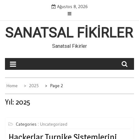
Skip
Ağustos 8, 2026
to
content
SANATSAL FIKIRLER
Sanatsal Fikirler
Home
2025
Page 2
Yıl:
2025
Categories :
Uncategorized
Hackerlar Turnike Sistemlerini